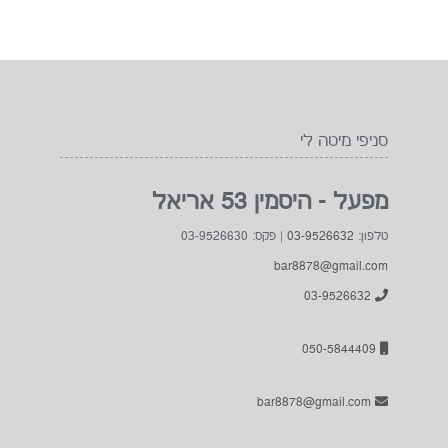
0
חוות דעת
הוסף חוות דעת
סניפי מיטה לי
מפעל - היסמין 53 אריאל
טלפון:
03-9526632
| פקס: 03-9526630
bar8878@gmail.com
03-9526632
050-5844409