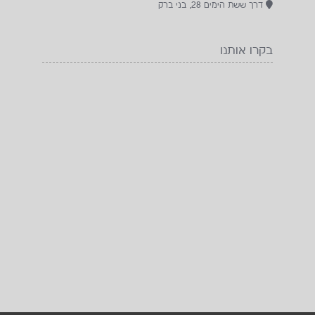
bar8878@gmail.com
דרך ששת הימים 28, בני ברק
בקרו אותנו