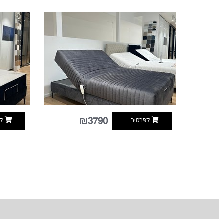
₪3790
לפרטים
לפ