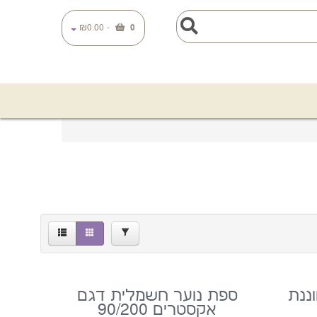
×
₪0.00
-
0
3790.00
5991.00
סינון
ננת
ספת נוער חשמלית דגם
אקסטרים 90/200