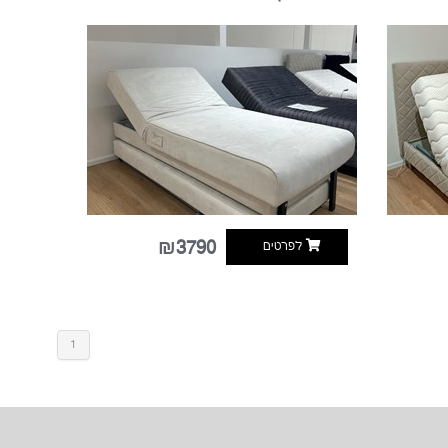
₪3790
לפרטים
1